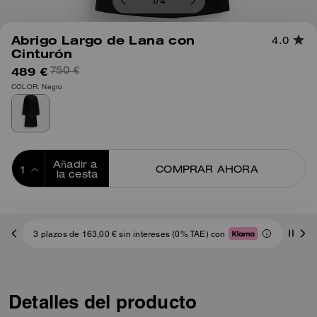
1
/
4
Abrigo Largo de Lana con
4.0
Cinturón
489 €
750 €
COLOR: Negro
Añadir a 
COMPRAR AHORA
la cesta
ADDING TO
BAG
3 plazos de 163,00 € sin intereses (0% TAE) con
Detalles del producto