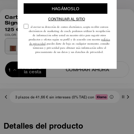
1
/
4
Cartera Slim Esencial En Lona
Signature
125 €
COLOR: Latón/Caramelo tostado
Añadir a 
COMPRAR AHORA
la cesta
ADDING TO
BAG
3 plazos de 41,66 € sin intereses (0% TAE) con
Detalles del producto