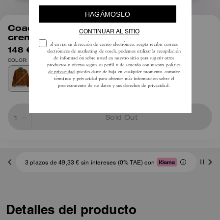
1
/
5
Coach | Blusón Brain Dead con
cremallera frontal
148 €
295 €
COLOR: Marrón
Sold Out
3 plazos de 49,33 € sin intereses (0% TAE) con
Detalles del producto