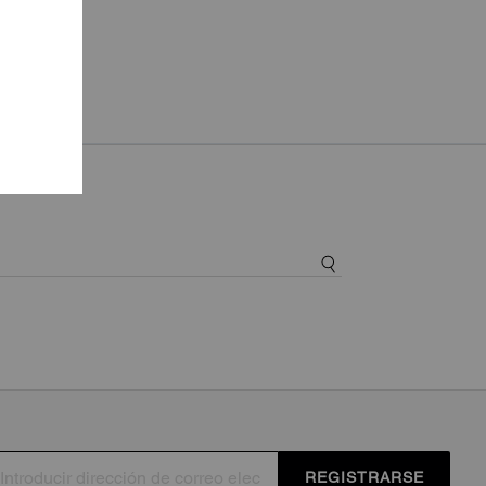
quí
.
REGISTRARSE