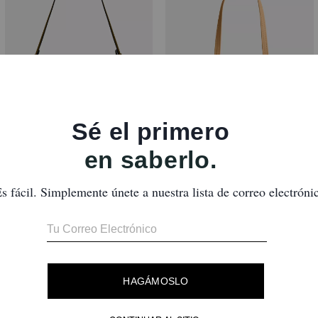
Twin Turnlock Waverly Bag
Kisslock Barrel Bag 28 In Signature Jacquard
Reseñas
Aún no hay opiniones.