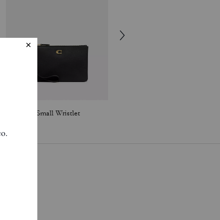
Essential Small Wristlet
Essential Chain Card Case In Signature Canvas