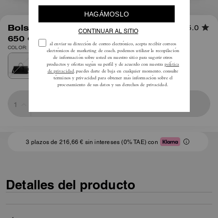
1
/
8
Bolso Compass 50
5.0
650 €
COLOR: Negro
Sold Out
3 plazos de 216,66 € sin intereses (0% TAE) con
Detalles del producto