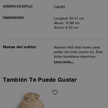
NÚMERO DE ESTILO
CAH95
DIMENSIONES
Longitud: 29.21 cm
Altura: 15.88 cm
Ancho: 9.53 cm
Notas del editor
Nuestro Hall está hecho para
poder con todo (como tú). Este
bolso bandolera deportivo,
confeccionado con nuestro
Leer más…
jacquard de firma y piel de la
máxima calidad, tiene un
interior espacioso con espacio
También Te Puede Gustar
para todos los artículos básicos,
incluido el iPhone más grande.
Está acabado con una correa
de cincha tonal con una práctica
bolsa desmontable para
guardar pequeños objetos
imprescindibles.