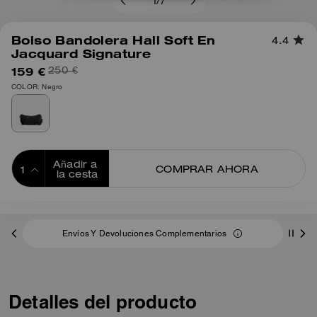
1
/
7
Bolso Bandolera Hall Soft En
4.4
Jacquard Signature
159 €
250 €
COLOR: Negro
Añadir a 
COMPRAR AHORA
la cesta
ADDING TO
BAG
Envíos Y Devoluciones Complementarios
Detalles del producto