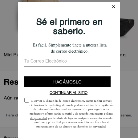
Nuestro jacquard de firma está
elaborado con una mezcla de
46 % poliéster reciclado y 54 %
algodón regenerativo
procedentes de granjas que
utilizan prácticas agrícolas
regenerativas, es decir, ayudan
a mantener y rejuvenecer la
Mid Puffer
Racer Small Belt Bag
tierra, aumentan la diversidad
biológica y la salud del terreno y
podrían generar una mayor
absorción de carbono. Refleja
Reseñas
nuestro compromiso continuo
de ayudar a reducir nuestro
impacto en el planeta.
Aún no hay opiniones.
Para obtener más información sobre cómo verificamos nuestras reseñas,
lee más
aquí
.
Buscar productos habilitados