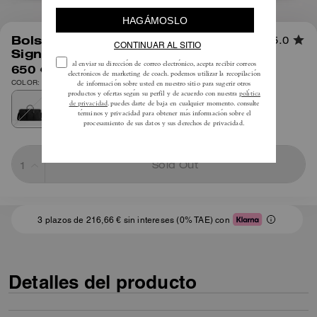
1
/
9
Bolso Compass 50 en Lona
5.0
Signature
650 €
COLOR: Negro de firma
Sold Out
3 plazos de 216,66 € sin intereses (0% TAE) con
Detalles del producto