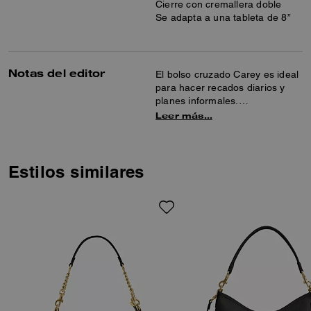
Cierre con cremallera doble
Se adapta a una tableta de 8”
Notas del editor
El bolso cruzado Carey es ideal
para hacer recados diarios y
planes informales.
Confeccionado con piel suave,
Leer más…
este bolso cuenta con dos
ranuras para tarjetas de crédito,
un bolsillo interior con cierre a
presión y un bolsillo exterior con
Estilos similares
cierre magnético para una fácil
organización. El asa y la correa
desmontables permiten
múltiples opciones de
transporte.