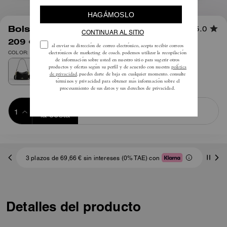
1
/
10
Bolso Bandolera Carey
5.0
209 €
325 €
COLOR: Oro/negro
Añadir a 
COMPRAR AHORA
la cesta
ADDING TO
BAG
3 plazos de 69,66 € sin intereses (0% TAE) con
Detalles del producto