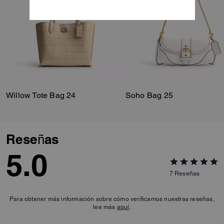
Willow Tote Bag 24
Soho Bag 25
Reseñas
5.0
7
Reseñas
Para obtener más información sobre cómo verificamos nuestras reseñas,
lee más
aquí
.