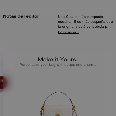
Notas del editor
Una Cassie más compacta,
nuestra 19 es más pequeña que
la original y está concebida para
los días y las noches sin tregua.
Leer más…
Su diseño de piel granulada
pulida está acabado con cierre
de giro de firma y tres correas
intercambiables que la hacen
muy versátil. Desmonta la
Make it Yours.
correa bandolera y llévala en la
Personalize your bag with straps and charms
mano con las asas superiores
de cadena y piel, juntas o
separadas.