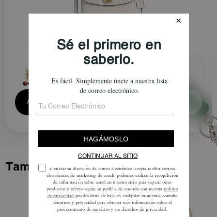
Add Charm to Cart
Sold Out
También Te Puede Gustar