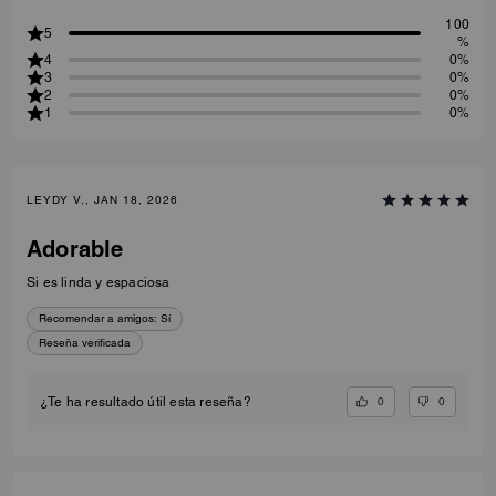
100
5
%
4
0%
3
0%
2
0%
1
0%
LEYDY V., JAN 18, 2026
Adorable
Si es linda y espaciosa
Recomendar a amigos:
Sí
Reseña verificada
0
0
¿Te ha resultado útil esta reseña?