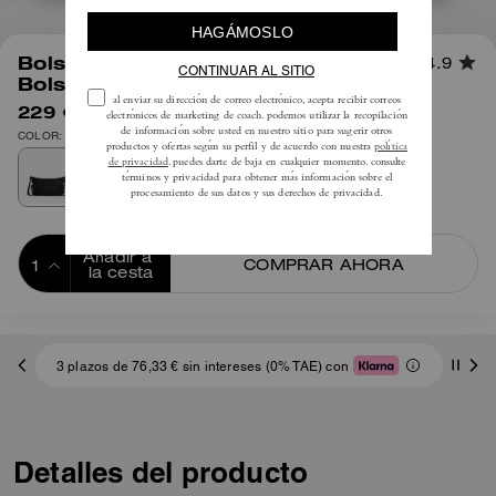
1
/
5
Bolso Bandolera Finn Con
4.9
Bolsillos
229 €
375 €
COLOR: Plata/Negro
Añadir a 
COMPRAR AHORA
la cesta
ADDING TO
BAG
3 plazos de 76,33 € sin intereses (0% TAE) con
Detalles del producto