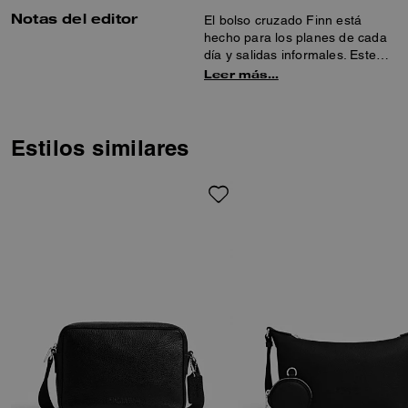
Notas del editor
El bolso cruzado Finn está
hecho para los planes de cada
día y salidas informales. Este
bolso de piel granulada de la
Leer más…
máxima calidad cuenta con un
bolsillo interior con cremallera y
bolsillos exteriores con
cremallera para una
Estilos similares
organización cómoda. La correa
ajustable permite llevarlo de
diferentes maneras, y los
charms extraíbles le añaden un
toque divertido.