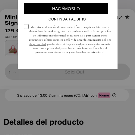
1
/
5
Mini bandolera Rowan en lona
4.4
Signature
129 €
425 €
COLOR: Im/Caqui/Rojo Eléctrico
Sold Out
3 plazos de 43,00 € sin intereses (0% TAE) con
Detalles del producto