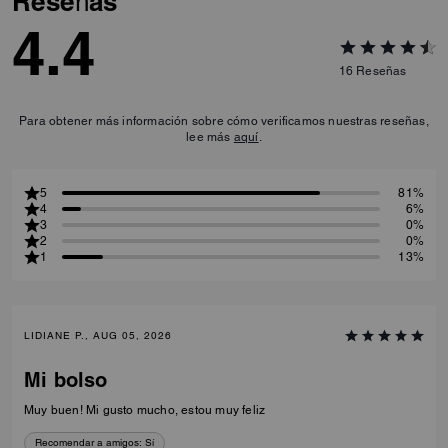
Reseñas
4.4
16
Reseñas
Para obtener más información sobre cómo verificamos nuestras reseñas,
lee más
aquí
.
5
81%
4
6%
3
0%
2
0%
1
13%
LIDIANE P., AUG 05, 2026
Mi bolso
Muy buen! Mi gusto mucho, estou muy feliz
Recomendar a amigos:
Sí