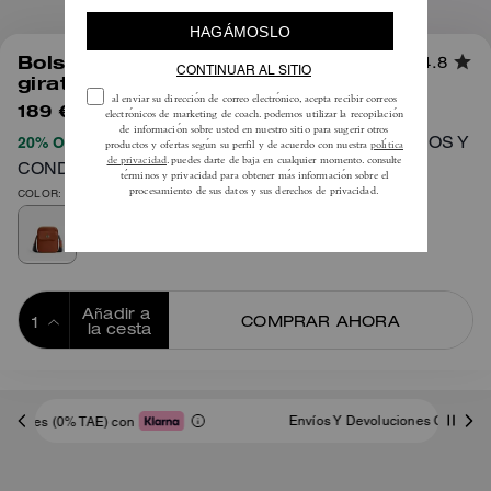
1
/
6
Bolso bandolera con cierre
4.8
giratorio
189 €
425 €
TÉRMINOS Y
20% OFF APLICADO AL PROCESAR EL PAGO
CONDICIONES COMPLETOS AQUÍ
COLOR: Bronce/Tostado
Añadir a 
COMPRAR AHORA
la cesta
ADDING TO
BAG
Envíos Y Devoluciones Complementarios