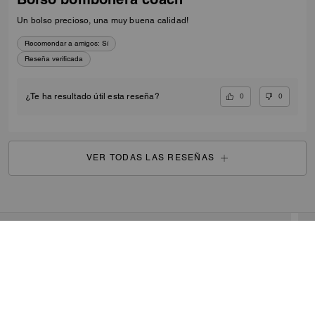
Un bolso precioso, una muy buena calidad!
Recomendar a amigos:
Sí
Reseña verificada
0
0
¿Te ha resultado útil esta reseña?
VER TODAS LAS RESEÑAS
Outlet
/
Para mujer
/
Bolsos
...
REGISTRARSE