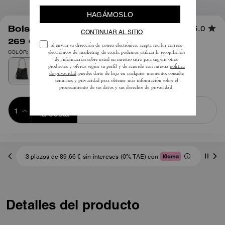
1
/
8
Bolso Bucket Rowan
5.0
269 €
495 €
COLOR: Oro/negro
Añadir a 
COMPRAR AHORA
la cesta
ADDING TO
BAG
3 plazos de 89,66 € sin intereses (0% TAE) con
Detalles del producto