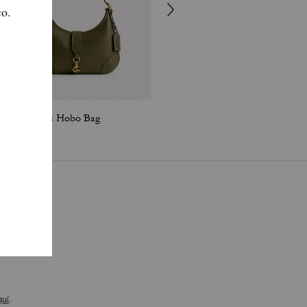
Hamptons Hobo Bag
Bleecker Bucket Bag 21
quí
.