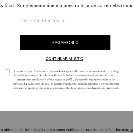
Hamptons Hobo Bag
Bleecker Bucket Bag 21
Reseñas
Aún no hay opiniones.
ra obtener más información sobre cómo verificamos nuestras reseñas, lee más
a