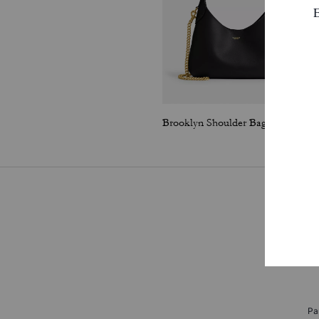
Brooklyn Shoulder Bag 23
Pa