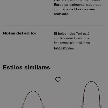
Cierre superior de cremallera
Borde parcialmente elaborado
con capa de fibra de cuero
reciclado
Notas del editor
El bolso hobo Teri está
confeccionado en lona
impermeable exclusiva,
duradera y elegante. Este bolso
Leer más…
hobo para mujer es perfecto
para tus objetos básicos, con un
interior espacioso en el que
caben la cartera, el teléfono e
Estilos similares
incluso un libro para leer de
camino al trabajo. También
viene con una correa de
hombro de lona desmontable
para un uso versátil.