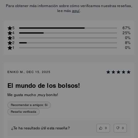
Para obtener más información sobre cómo verificamos nuestras reseñas,
lee más
aquí
.
5
67%
4
25%
3
0%
2
8%
1
0%
ENIKO M., DEC 15, 2025
El mundo de los bolsos!
Me gusta mucho ,muy bonito!
Recomendar a amigos:
Sí
Reseña verificada
0
0
¿Te ha resultado útil esta reseña?