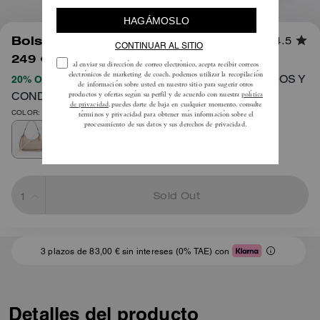
1
/
7
Bolso Hobo Teri en Lona Signature
4.5
249 €
495 €
TÉRMINOS Y
20% OFF APLICADO AL PROCESAR EL PAGO
CONDICIONES COMPLETOS AQUÍ
COLOR: Plata/Arena/Topo
Sold Out
3 plazos de 83,00 € sin intereses (0% TAE) con
Detalles del producto