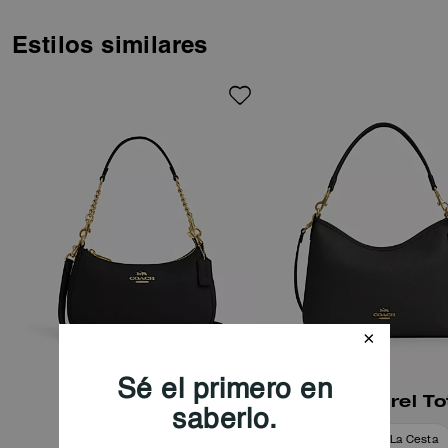
Estilos similares
Bolso Tote Teri
Bolso Laurel To
Añadir A La Cesta
Añadir A La Cesta