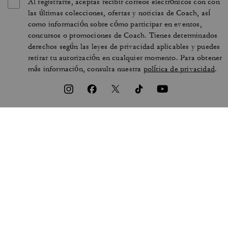
Al registrarte, aceptas recibir correos electrónicos con con
las últimas colecciones, ofertas y noticias de Coach, así
como información sobre cómo participar en eventos,
concursos o promociones de Coach. Tienes determinados
derechos según las leyes de privacidad aplicables y puedes
retirar tu autorización en cualquier momento. Para obtener
más información, consulta nuestra
política de privacidad
.
CONDICIONES DE USO
PRIVACIDAD Y SEGURIDAD
PROTECCIÓN DE MARCA
GESTIONAR COOKIES
ACCESIBILIDAD
ATENCIÓN AL CLIENTE
DECLARACIÓN DE LA
LEY DE ESCLAVITUD
SECCIÓN 172
MODERNA DEL REINO UNIDO
MAPA DEL SITIO
© 2026 COACH IP HOLDINGS LLC. COACH, EL DISEÑO DE LA “C” PROPIA