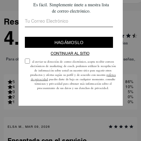
Reseñas
4.8
21
Reseñas
Para obtener más información sobre cómo verificamos nuestras reseñas,
lee más
aquí
.
5
86%
4
10%
3
5%
2
0%
1
0%
ELSA M., MAR 09, 2026
Encantada con el servicio