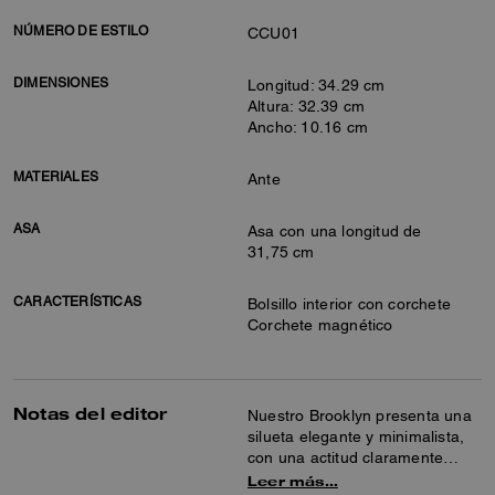
NÚMERO DE ESTILO
CCU01
DIMENSIONES
Longitud: 34.29 cm
Altura: 32.39 cm
Ancho: 10.16 cm
MATERIALES
Ante
ASA
Asa con una longitud de
31,75 cm
CARACTERÍSTICAS
Bolsillo interior con corchete
Corchete magnético
Notas del editor
Nuestro Brooklyn presenta una
silueta elegante y minimalista,
con una actitud claramente
neoyorquina. Confeccionado en
Leer más…