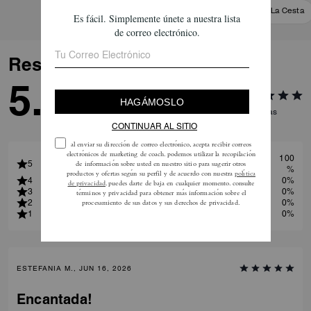
Añadir A La Cesta
Añadir A La Cesta
Reseñas
5.0
2
Reseñas
100
5
%
4
0%
3
0%
2
0%
1
0%
ESTEFANIA M., JUN 16, 2026
Encantada!