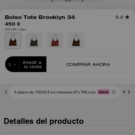
1
/
11
Bolso Tote Brooklyn 34
5.0
450 €
COLOR: Latón
Añadir a 
COMPRAR AHORA
la cesta
ADDING TO
BAG
3 plazos de 150,00 € sin intereses (0% TAE) con
Detalles del producto