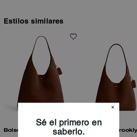
ante doble faz, duradero y
lujosamente suave, este bolso
hobo de tamaño medio ofrece
un interior espacioso con un
Estilos similares
bolsillo con cierre de presión
para tener a mano lo esencial.
El modelo 34, de líneas
depuradas, se completa con
una cómoda y ancha bandolera
y un cierre magnético fácil de
usar.
Bolso de Hombro Brooklyn 39
Bolso Tote Brookl