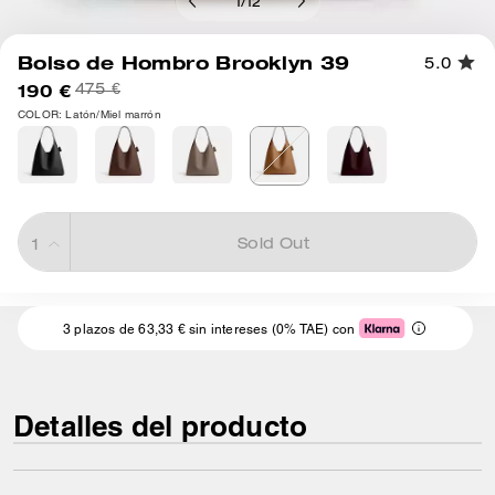
1
/
12
Bolso de Hombro Brooklyn 39
5.0
190 €
475 €
COLOR: Latón/Miel marrón
Sold Out
3 plazos de 63,33 € sin intereses (0% TAE) con
Detalles del producto