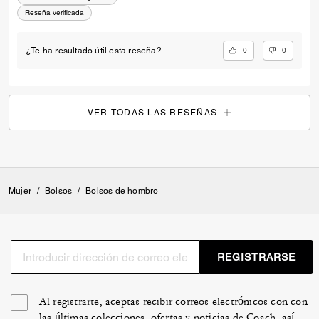
Reseña verificada
0
0
¿Te ha resultado útil esta reseña?
VER TODAS LAS RESEÑAS
Mujer
/
Bolsos
/
Bolsos de hombro
REGISTRARSE
Al registrarte, aceptas recibir correos electrónicos con con
las últimas colecciones, ofertas y noticias de Coach, así