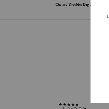
Chelsea Shoulder Bag 30 With Chain
Pa
Jin H., Mar 24, 2026