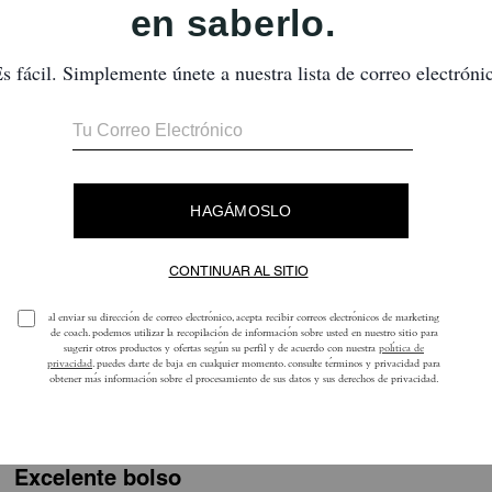
Chelsea Shoulder Bag 30 With Chain
Chelsea Shoulder Bag 30
Reseñas
5.0
Estrellas
1
Reseña
ra obtener más información sobre cómo verificamos nuestras reseñas, lee más
a
Excelente bolso