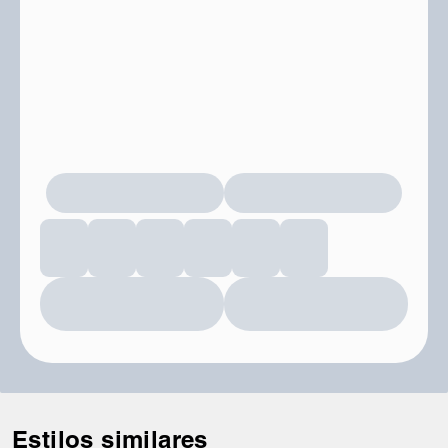
hombro con la elegante correa
de cadena cosida y la correa
corta de piel o como bolso
cruzado con una correa larga
de piel para dejar las manos
libres.
Add Charm to Cart
Add Bundle to Bag
Estilos similares