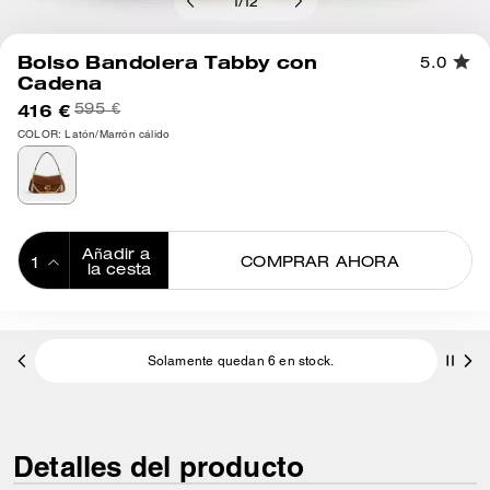
1
/
12
Bolso Bandolera Tabby con
5.0
Cadena
416 €
595 €
COLOR: Latón/Marrón cálido
Añadir a 
COMPRAR AHORA
la cesta
ADDING TO
BAG
Solamente quedan 6 en stock.
Detalles del producto