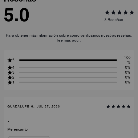
5.0
3
Reseñas
Para obtener más información sobre cómo verificamos nuestras reseñas,
lee más
aquí
.
100
5
%
4
0%
3
0%
2
0%
1
0%
GUADALUPE H., JUL 27, 2026
.
Me encanto