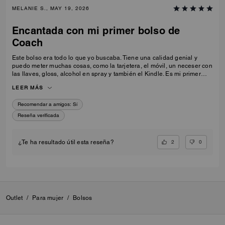
MELANIE S., MAY 19, 2026
Encantada con mi primer bolso de
Coach
Este bolso era todo lo que yo buscaba. Tiene una calidad genial y
puedo meter muchas cosas, como la tarjetera, el móvil, un neceser con
las llaves, gloss, alcohol en spray y también el Kindle. Es mi primer
bolso de Coach y he quedado muy satisfecha con mi adquisición.
LEER MÁS
Recomendar a amigos:
Sí
Reseña verificada
2
0
¿Te ha resultado útil esta reseña?
Outlet
/
Para mujer
/
Bolsos