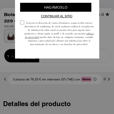
1
/
11
Bolso Emily de Hombro
5.0
229 €
425 €
COLOR: Plata/Arce
Añadir a 
COMPRAR AHORA
la cesta
ADDING TO
BAG
3 plazos de 76,33 € sin intereses (0% TAE) con
Detalles del producto