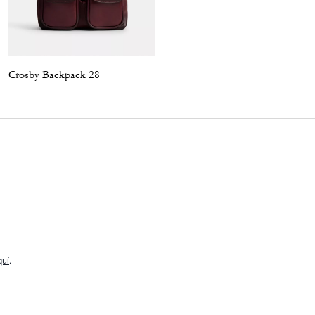
Crosby Backpack 28
Lana Shoulder Bag 23
quí
.