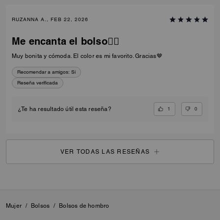
RUZANNA A., FEB 22, 2026
Me encanta el bolso❤️‍🔥
Muy bonita y cómoda. El color es mi favorito. Gracias🤎
Recomendar a amigos:
Sí
Reseña verificada
1
0
¿Te ha resultado útil esta reseña?
VER TODAS LAS RESEÑAS
Mujer
/
Bolsos
/
Bolsos de hombro