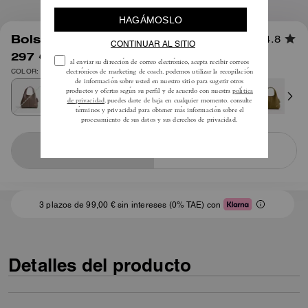
1
/
10
Bolso Lana Tote 23
4.8
297 €
425 €
COLOR: Latón/Piedra oscura
Notify Me
Sold Out
3 plazos de 99,00 € sin intereses (0% TAE) con
Detalles del producto