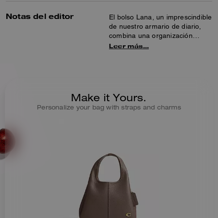
Notas del editor
El bolso Lana, un imprescindible
de nuestro armario de diario,
combina una organización
sencilla con un aspecto
Leer más…
sofisticado. Detallado con
nuestros herrajes de firma, el
bolso compacto 23 de piel
granulada tiene un
compartimento abierto central
Make it Yours.
para guardar tus pertenencias,
Personalize your bag with straps and charms
dos compartimentos abiertos y
una correa desmontable para
llevarlo de forma versátil a
modo de bolso cruzado. Es
elegante, espacioso, elegante y
funcional (básicamente, todo lo
que buscas en un bolso).