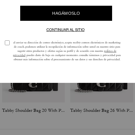
También Te Puede Gustar
Tabby Shoulder Bag 20 With Pillow Quilting
Tabby Shoulder Bag 26 With Pillow Quilting