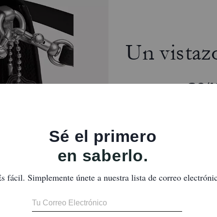
Un vistaz
cer
Lo informal se combina con lo clás
es nuestra piel granulada lujos
superior de 