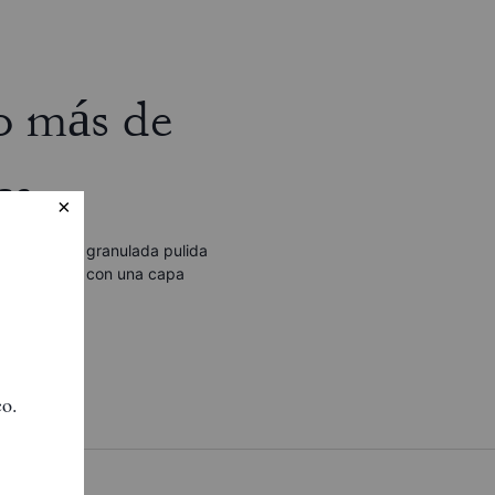
o más de
ca
ico. La piel granulada pulida
a y versátil, con una capa
brillo.