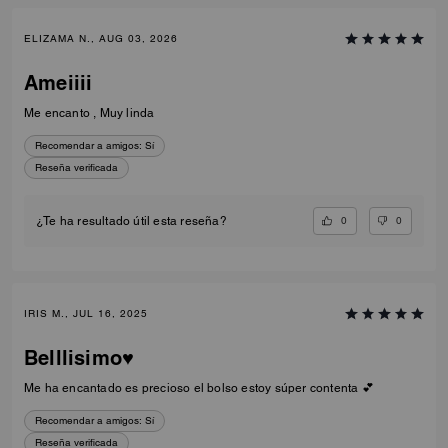
ELIZAMA N., AUG 03, 2026
Ameiiii
Me encanto , Muy linda
Recomendar a amigos:
Sí
Reseña verificada
0
0
¿Te ha resultado útil esta reseña?
IRIS M., JUL 16, 2025
Belllisimo♥️
Me ha encantado es precioso el bolso estoy súper contenta 💕
Recomendar a amigos:
Sí
Reseña verificada