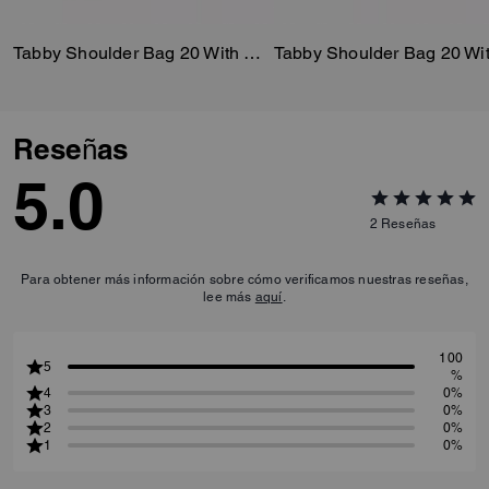
la diversidad biológica y la salud
del suelo y podrían aumentar la
Tabby Shoulder Bag 20 With Quilting
absorción de carbono. Refleja
nuestro compromiso continuo
de ayudar a reducir nuestro
impacto en el planeta.
Reseñas
*Sin el ribete
5.0
2
Reseñas
Para obtener más información sobre cómo verificamos nuestras reseñas,
lee más
aquí
.
100
5
%
4
0%
3
0%
2
0%
1
0%