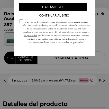
1
/
10
Bolso Bandolera Tabby 26 Con
5.0
Acolchado
357 €
595 €
COLOR: Lh/Hiedra
Añadir a 
COMPRAR AHORA
la cesta
ADDING TO
BAG
3 plazos de 119,00 € sin intereses (0% TAE) con
Detalles del producto