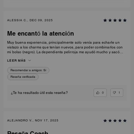
ALESSIA C., DEC 09, 2025
Me encantó la atención
Muy buena experiencia, principalmente solo venía para echarle un
vistazo a los charms que tenían nuevos, para poder combinarlos con
mi bolso (negro). La dependienta pelirroja me ayudó mucho y sacó
todos los charms para que pudiera verlos, lo único malo que todos los
LEER MÁS
que me gustaron eran en color burdeos y para ver si combinaban ella
tenía mucha paciencia conmigo y lo probé en diferentes bolsos, al final
Recomendar a amigos:
Sí
me enamoré del tabby y de solo compraré un charm me compré el
bolso conjunto con él y el mismo charm. Muchas gracias por la ayuda.
Reseña verificada
❤️🥰
0
1
¿Te ha resultado útil esta reseña?
ALEJANDRO V., NOV 17, 2025
Reseña Coach