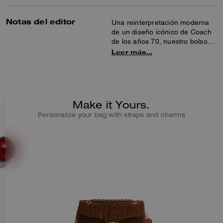
Notas del editor
Una reinterpretación moderna
de un diseño icónico de Coach
de los años 70, nuestro bolso
de hombro Tabby estructurado
Leer más…
está elaborado en ante
acolchado y suave al tacto.
Rematado con nuestro
hardware Signature para un
toque emblemático, el compacto
Make it Yours.
modelo 26 cuenta con dos
Personalize your bag with straps and charms
correas desmontables para
llevarlo en la mano, como bolso
de hombro corto o cruzado.