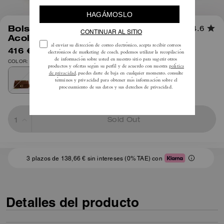
1
/
13
Bolso Bandolera Tabby 26 Con
4.6
Acolchado
416 €
595 €
COLOR: Latón/Marrón cálido
Sold Out
3 plazos de 138,66 € sin intereses (0% TAE) con
Detalles del producto