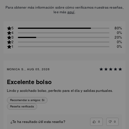
Para obtener más información sobre cómo verificamos nuestras reseñas,
lee más
aquí
.
5
80%
4
0%
3
20%
2
0%
1
0%
MONICA S., AUG 05, 2026
Excelente bolso
Lindo y acolchado bolso, perfecto para el día y salidas puntuales.
Recomendar a amigos:
Sí
Reseña verificada
0
0
¿Te ha resultado útil esta reseña?