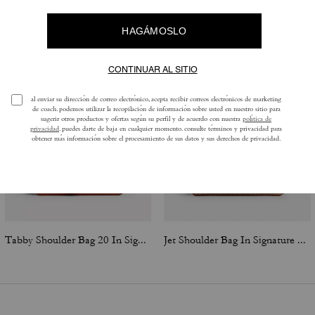
Tabby Shoulder Bag 20 In Signature Canvas
Jet Shoulder Bag In Signature Canvas