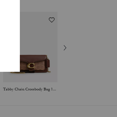
Tabby Chain Crossbody Bag 19 In Signature Canvas
Tabby Shoulder Bag 20 In Signature Canvas