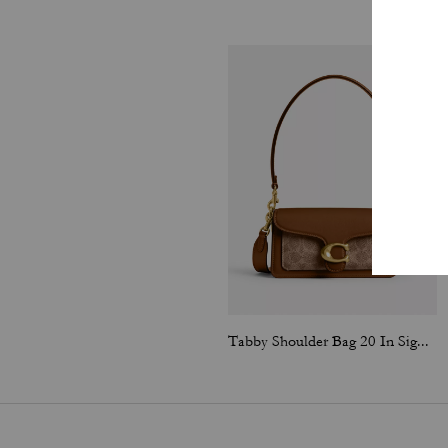
Tabby Shoulder Bag 20 In Signature Canvas