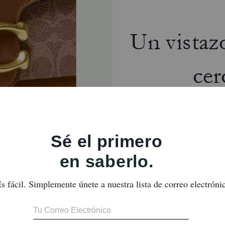
Un vistaz
cer
La mejor combinación. Este exqui
combina la sofisticada piel de 
con nuestra icónica
También Te Puede Gustar