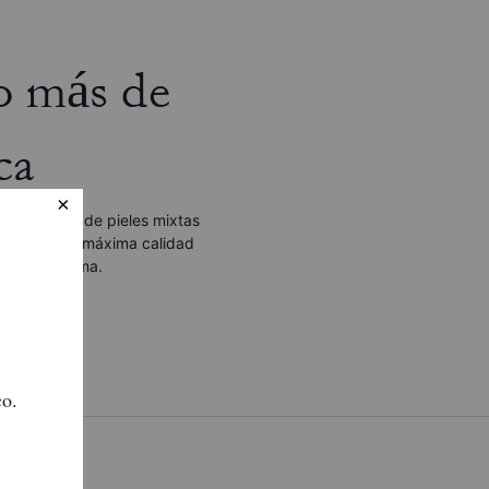
o más de
ca
sito diseño de pieles mixtas
ternero de la máxima calidad
 lona de firma.