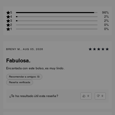
5
96%
4
2%
3
2%
2
0%
1
0%
BRENY M., AUG 05, 2026
Fabulosa.
Encantada con este bolso, es muy lindo.
Recomendar a amigos:
Sí
Reseña verificada
0
0
¿Te ha resultado útil esta reseña?