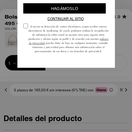
1
/
13
Bolso de hombro Tabby 26
4.9
495 €
COLOR: Latón/Arce
Añadir a 
COMPRAR AHORA
la cesta
ADDING TO
BAG
3 plazos de 165,00 € sin intereses (0% TAE) con
Detalles del producto