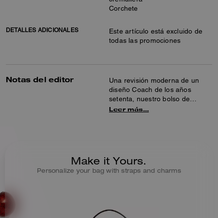
Corchete
DETALLES ADICIONALES
Este artículo está excluido de
todas las promociones
Notas del editor
Una revisión moderna de un
diseño Coach de los años
setenta, nuestro bolso de
hombro estructurado Tabby está
Leer más…
elaborado en piel granulada
pulida. Rematado con herrajes
de la firma, el compacto modelo
26 presenta dos correas
desmontables para llevarlo en
Make it Yours.
la mano, más corto en el
Personalize your bag with straps and charms
hombro o cruzado.