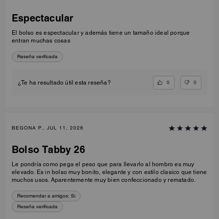
Espectacular
El bolso es espectacular y además tiene un tamaño ideal porque
entran muchas cosas
Reseña verificada
0
0
¿Te ha resultado útil esta reseña?
BEGONA P., JUL 11, 2026
Bolso Tabby 26
Le pondría como pega el peso que para llevarlo al hombro es muy
elevado. Es in bolso muy bonito, elegante y con estilo clasico que tiene
muchos usos. Aparentemente muy bien confeccionado y rematado.
Recomendar a amigos:
Sí
Reseña verificada