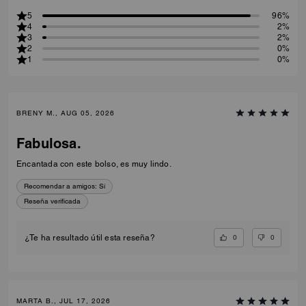
5
96%
4
2%
3
2%
2
0%
1
0%
BRENY M., AUG 05, 2026
Fabulosa.
Encantada con este bolso, es muy lindo.
Recomendar a amigos:
Sí
Reseña verificada
0
0
¿Te ha resultado útil esta reseña?
MARTA B., JUL 17, 2026