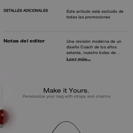
DETALLES ADICIONALES
Este artículo está excluido de
todas las promociones
Notas del editor
Una revisión moderna de un
diseño Coach de los años
setenta, nuestro bolso de
hombro estructurado Tabby está
Leer más…
elaborado en piel granulada
pulida. Rematado con herrajes
de la firma, el compacto modelo
26 presenta dos correas
desmontables para llevarlo en
Make it Yours.
la mano, más corto en el
Personalize your bag with straps and charms
hombro o cruzado.