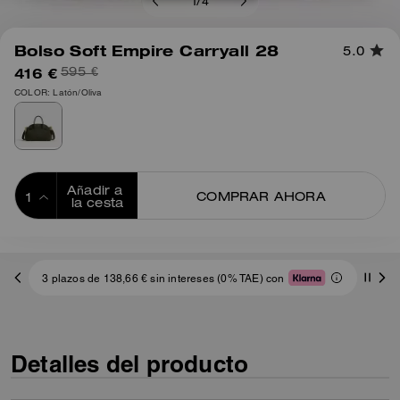
1
/
4
Bolso Soft Empire Carryall 28
5.0
416 €
595 €
COLOR: Latón/Oliva
Añadir a 
COMPRAR AHORA
la cesta
ADDING TO
BAG
3 plazos de 138,66 € sin intereses (0% TAE) con
Detalles del producto