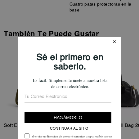
Cuatro patas protectoras en la
base
También Te Puede Gustar
Soft Empire Carryall Bag 40
Soft Empire Carryall Bag 2