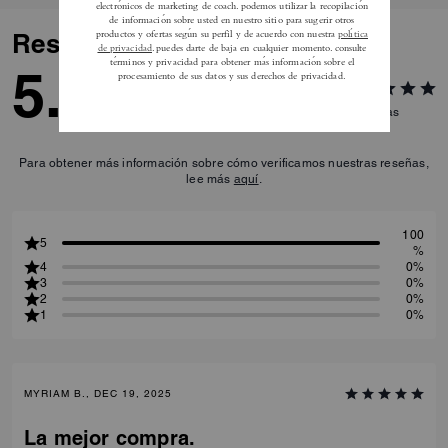
Reseñas
5.0
2
Reseñas
Para obtener más información sobre cómo verificamos nuestras reseñas,
lee más
aquí
.
100
5
%
4
0%
3
0%
2
0%
1
0%
MYRIAM B., DEC 19, 2025
La mejor compra.