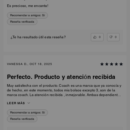
Es precioso, me encanta!
Recomendar a amigos:
Sí
Reseña verificada
0
0
¿Te ha resultado útil esta reseña?
VANESSA D., OCT 18, 2025
Perfecto. Producto y atención recibida
Muy satisfecha con el producto. Coach es una marca que ya conocía y
de hecho, en este momento, todos mis bolsos excepto 3, son de la
marca coach. La atención recibida , inmejorable. Ambas dependientas
deseosas de agradar en todo momento, mostrándome complementos
LEER MÁS
que permitirían que el bolso luciese más espectacular (charms), de
hecho , adquirí un mushroom muy original (Estuve en duda con el
Recomendar a amigos:
Sí
pretzel que creo que adquiriré en cuanto pase por allí). Muy
profesionales, se les notaba muy formadas y con opiniones matchy-
Reseña verificada
matchy. Se agradece el buen gusto.