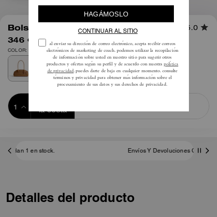
1
/
9
Bolso Empire Carryall 34
5.0
346 €
495 €
COLOR: Latón/Miel marrón
Añadir a 
COMPRAR AHORA
la cesta
ADDING TO
BAG
Envíos Y Devoluciones Complementarios
Detalles del producto