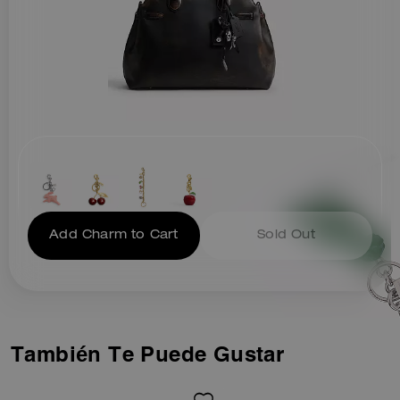
distintivos de Coach, un cierre
superior de cremallera y
hebillas interiores para expandir
los fuelles laterales y aumentar
la capacidad, puedes llevarlo
por las asas superiores o
cruzado sobre el cuerpo gracias
a la correa desmontable.
No hay dos bolsos iguales; cada
uno es único y continuará
adquiriendo carácter con el
tiempo.
Add Charm to Cart
Sold Out
También Te Puede Gustar