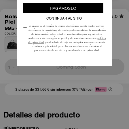
1
/
12
Bolso Soft Empire Carryall 48 en
5.0
Piel Loved
995 €
COLOR: Plata/Negro marrón
Coming Soon
3 plazos de 331,66 € sin intereses (0% TAE) con
Detalles del producto
NÚMERO DE ESTILO