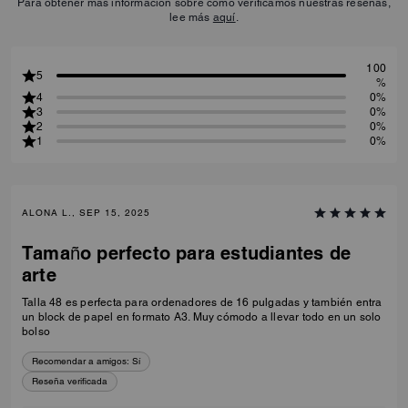
Para obtener más información sobre cómo verificamos nuestras reseñas,
lee más
aquí
.
100
5
%
4
0%
3
0%
2
0%
1
0%
ALONA L., SEP 15, 2025
Tamaño perfecto para estudiantes de
arte
Talla 48 es perfecta para ordenadores de 16 pulgadas y también entra
un block de papel en formato A3. Muy cómodo a llevar todo en un solo
bolso
Recomendar a amigos:
Sí
Reseña verificada