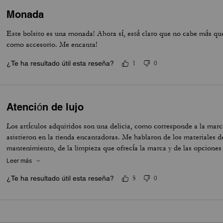
Monada
Este bolsito es una monada! Ahora sí, está claro que no cabe más que 
como accesorio. Me encanta!
¿Te ha resultado útil esta reseña?
1
0
Atención de lujo
Los artículos adquiridos son una delicia, como corresponde a la marc
asistieron en la tienda encantadoras. Me hablaron de los materiales d
mantenimiento, de la limpieza que ofrecía la marca y de las opciones
muy atentas a mis comentarios y me hicieron sugerencias relacionada
Leer más
encontrar lo que realmente buscaba. En todo momento sonrientes y n
¿Te ha resultado útil esta reseña?
5
0
a toda costa sino de que estuviera contenta con lo que me llevara.