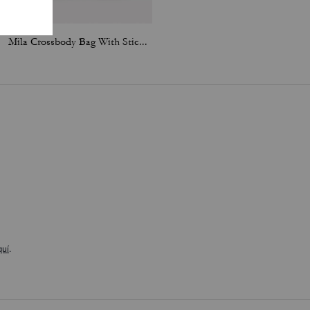
Mila Crossbody Bag With Sticker Print
Jonie Bag With Cherry Print
quí
.