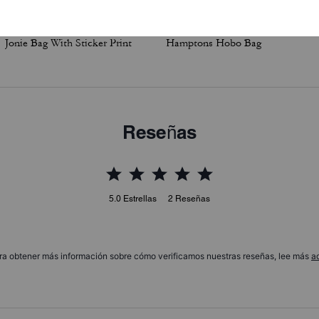
Jonie Bag With Sticker Print
Hamptons Hobo Bag
Reseñas
5.0
Estrellas
2
Reseñas
ra obtener más información sobre cómo verificamos nuestras reseñas, lee más
a