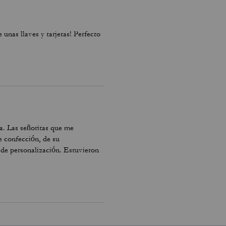
unas llaves y tarjetas! Perfecto
a. Las señoritas que me
e confección, de su
 de personalización. Estuvieron
s con ellos, de forma que pude
o se les veía con afán de vender