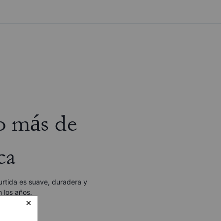
o más de
ca
curtida es suave, duradera y
 los años.