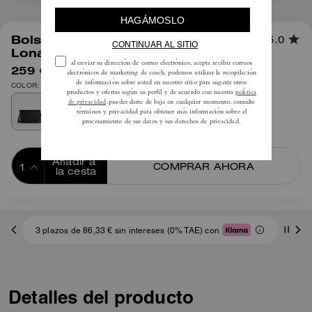
1
/
5
Bolso Mensajero Colby 32 En
5.0
Lona Signature
259 €
450 €
COLOR: Plata/Firma Negra
Añadir a 
COMPRAR AHORA
la cesta
ADDING TO
BAG
3 plazos de 86,33 € sin intereses (0% TAE) con
Detalles del producto