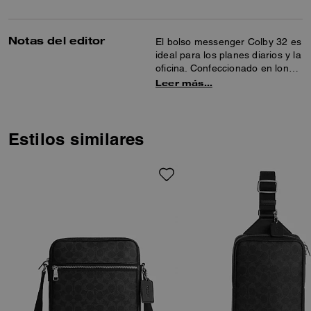
Notas del editor
El bolso messenger Colby 32 es
ideal para los planes diarios y la
oficina. Confeccionado en lona
de firma y suave piel, cuenta
Leer más…
con bolsillos interiores con
cremallera y multifunción, y un
bolsillo exterior con cremallera
para organizar tus objetos
Estilos similares
esenciales; además, cabe
cómodamente un portátil.