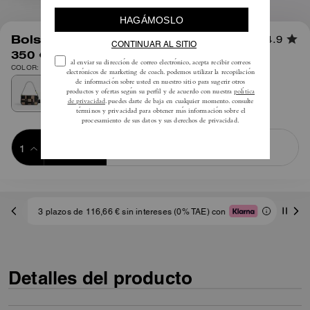
1
/
10
Bolso Plaza 25 Con Patchwork
4.9
350 €
COLOR: Latón/Negro múltiple
Añadir a 
COMPRAR AHORA
la cesta
ADDING TO
BAG
3 plazos de 116,66 € sin intereses (0% TAE) con
Detalles del producto