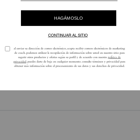
Coach | Brain Dead Waverly Bag In Signature Jacquard With Patches
Plaza Bag 25 With Patchwork
Reseñas
Aún no hay opiniones.
ra obtener más información sobre cómo verificamos nuestras reseñas, lee más
a