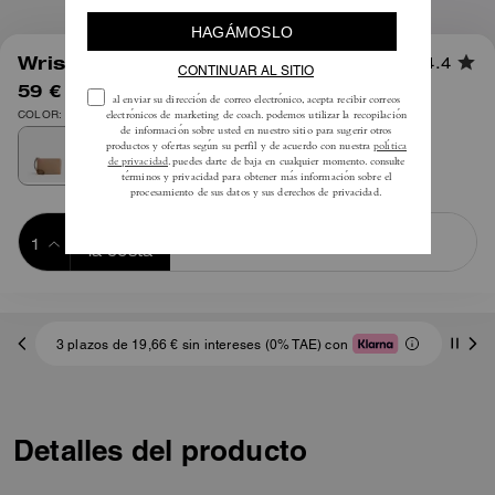
1
/
5
Wristlet Esquinero con Cremallera
4.4
59 €
95 €
COLOR: Oro/Gris Topo
Añadir a 
COMPRAR AHORA
la cesta
ADDING TO
BAG
3 plazos de 19,66 € sin intereses (0% TAE) con
Detalles del producto