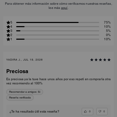
Para obtener más información sobre cómo verificamos nuestras reseñas,
lee más
aquí
.
5
75%
4
10%
3
5%
2
0%
1
10%
YADIRA J., JUL 19, 2026
Preciosa
Es preciosa ya la tuve hace unos años por eso repetí en comprarla otra
vez recomiendo al 100%
Recomendar a amigos:
Sí
Reseña verificada
0
0
¿Te ha resultado útil esta reseña?