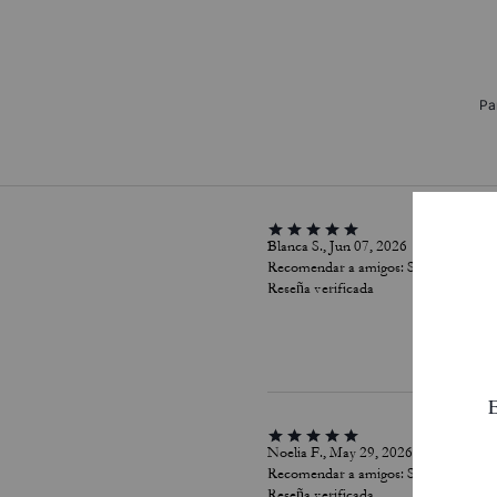
Pa
Blanca S., Jun 07, 2026
Recomendar a amigos:
Sí
Reseña verificada
Noelia F., May 29, 2026
Recomendar a amigos:
Sí
Reseña verificada