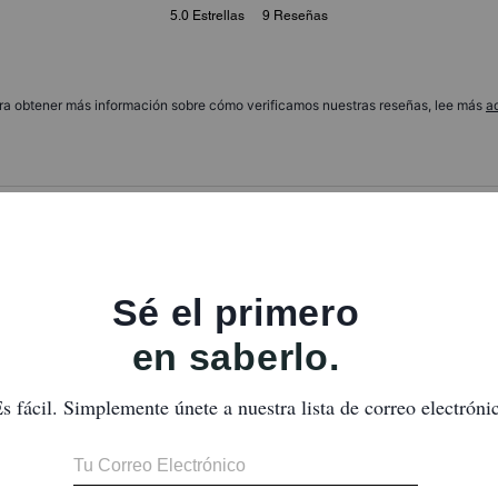
5.0
Estrellas
9
Reseñas
ra obtener más información sobre cómo verificamos nuestras reseñas, lee más
a
Precioso bolso pouch large
Tamaño perfecto y el color muy veraniego y bonito, justo lo que yo q
en los que no llevas bolso y quieres ir ligera
¿Te ha resultado útil esta reseña?
0
0
Un 10 en todo
Me gustó sobre todo el trato de las chicas que son encantadoras com