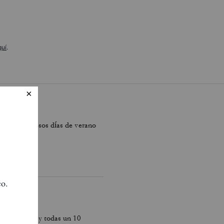
quí
.
uería, para esos días de verano
o Laia, Mari y todas un 10