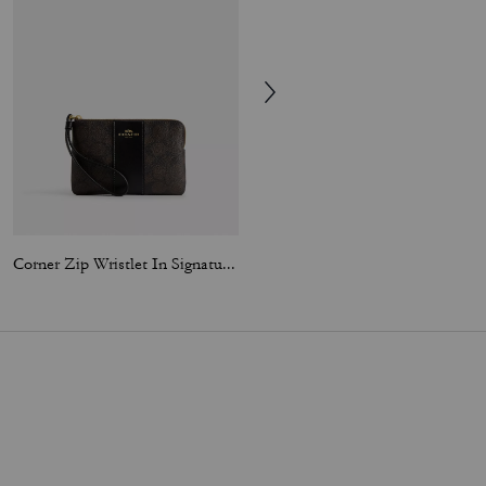
Corner Zip Wristlet In Signature Canvas With Stripe
Corner Zip Wristlet