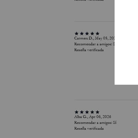
Carmen D., May 05, 2026
Recomendar a amigos:
Sí
Reseña verificada
Alba G., Apr 06, 2026
Recomendar a amigos:
Sí
Reseña verificada