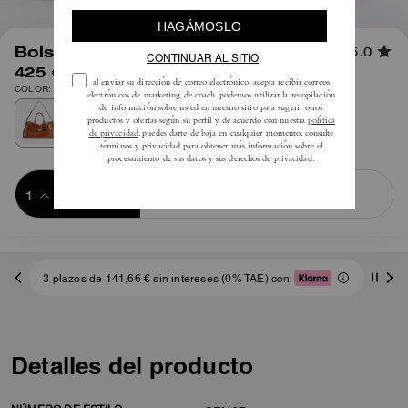
1
/
11
Bolso Satchel Rhyder 38
5.0
425 €
COLOR: Oro Antiguo Claro/Ámbar Marrón
Añadir a 
COMPRAR AHORA
la cesta
ADDING TO
BAG
3 plazos de 141,66 € sin intereses (0% TAE) con
Detalles del producto