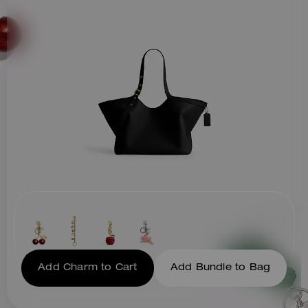
imprescindibles, espacio para
un portátil de 16” y un corchete
magnético sencillo. Llévalo a
mano o al hombro con las
correas ajustables detalladas
con hebillas asimétricas.
Add Charm to Cart
Add Bundle to Bag