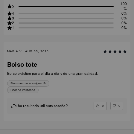
100
5
%
4
0%
3
0%
2
0%
1
0%
MARIA V., AUG 03, 2026
Bolso tote
Bolso práctico para el día a día y de una gran calidad.
Recomendar a amigos:
Sí
Reseña verificada
0
0
¿Te ha resultado útil esta reseña?