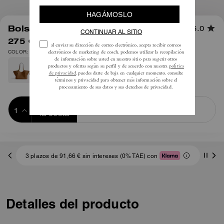
1
/
8
Bolso Tote Gramercy
5.0
275 €
550 €
COLOR: Latón/Negro
Añadir a 
COMPRAR AHORA
la cesta
ADDING TO
BAG
3 plazos de 91,66 € sin intereses (0% TAE) con
Detalles del producto