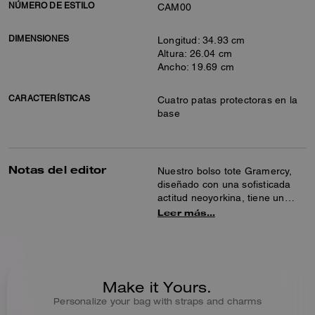
NÚMERO DE ESTILO
CAM00
DIMENSIONES
Longitud: 34.93 cm
Altura: 26.04 cm
Ancho: 19.69 cm
CARACTERÍSTICAS
Cuatro patas protectoras en la
base
Notas del editor
Nuestro bolso tote Gramercy,
diseñado con una sofisticada
actitud neoyorkina, tiene un
estilo minimalista perfecto para
Leer más…
días laborales y fines de
semana. Confeccionado con piel
flor natural con una textura
hermosa y un tacto suave, su
diseño espacioso incluye un
Make it Yours.
bolsillo interior para guardar
Personalize your bag with straps and charms
pequeños objetos