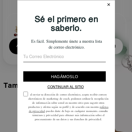
Add Charm to Cart
Add Bundle to Bag
También Te Puede Gustar