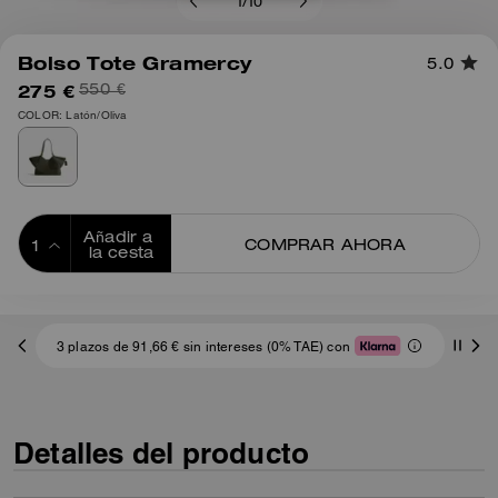
1
/
10
Bolso Tote Gramercy
5.0
275 €
550 €
COLOR: Latón/Oliva
Añadir a 
COMPRAR AHORA
la cesta
ADDING TO
BAG
3 plazos de 91,66 € sin intereses (0% TAE) con
Detalles del producto