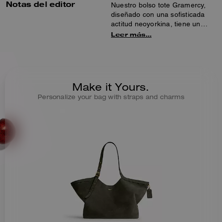
Notas del editor
Nuestro bolso tote Gramercy,
diseñado con una sofisticada
actitud neoyorkina, tiene un
estilo minimalista perfecto para
Leer más…
días laborales y fines de
semana. Confeccionado con un
suave y duradero ante de doble
cara, su diseño espacioso
incluye un bolsillo interior para
Make it Yours.
guardar pequeños objetos
Personalize your bag with straps and charms
imprescindibles, espacio para
un portátil de 16” y un corchete
magnético sencillo. Llévalo a
mano o al hombro con las
correas ajustables detalladas
con hebillas asimétricas.