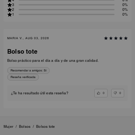
3
0%
2
0%
1
0%
MARIA V., AUG 03, 2026
Bolso tote
Bolso práctico para el día a día y de una gran calidad.
Recomendar a amigos:
Sí
Reseña verificada
0
0
¿Te ha resultado útil esta reseña?
Mujer
/
Bolsos
/
Bolsos tote