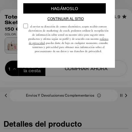
1
/
7
Tote Utility 27 Con Estampado
4.9
Sketch
150 €
COLOR: natural multicolor
Añadir a 
COMPRAR AHORA
la cesta
ADDING TO
BAG
Envíos Y Devoluciones Complementarios
Detalles del producto