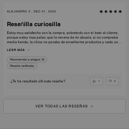
ALEJANDRO V., DEC 01, 2025
Reseñilla curiosilla
Estoy muy satisfecho con la compra, sobretodo con el trato al cliente,
porque estoy mas pelao que la nevera de mi abuela, si no compraba
media tienda, la chica no paraba de enseñarme productos y cada uno
mejor que el anterior, volveré.
LEER MÁS
Recomendar a amigos:
Sí
Reseña verificada
1
0
¿Te ha resultado útil esta reseña?
VER TODAS LAS RESEÑAS