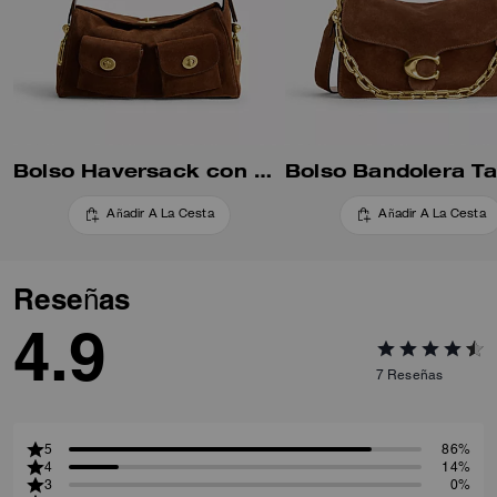
cruzada o como bolso de
hombro corto, con la correa de
cuero o la elegante cadena.
Bolso Haversack con Cierre Turnlock
Añadir A La Cesta
Añadir A La Cesta
Reseñas
4.9
7
Reseñas
5
86%
4
14%
3
0%