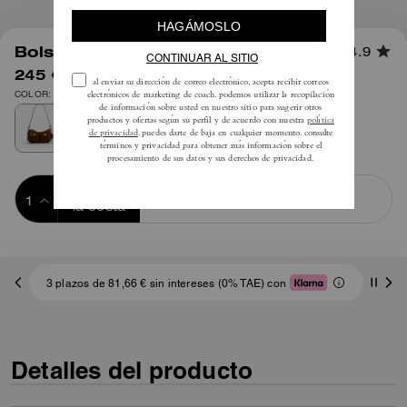
1
/
13
Bolso Waverly Twin Turnlock
4.9
245 €
350 €
COLOR: Latón/Marrón cálido
Añadir a 
COMPRAR AHORA
la cesta
ADDING TO
BAG
3 plazos de 81,66 € sin intereses (0% TAE) con
Detalles del producto