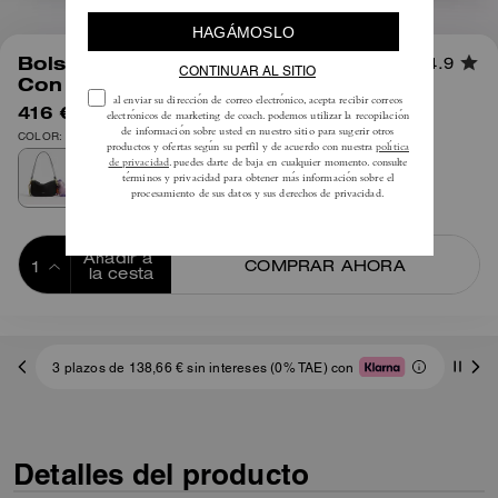
1
/
4
Bolso Waverly Rexy 10th Birthday
4.9
Con Charms
416 €
595 €
COLOR: Latón/Negro
Añadir a 
COMPRAR AHORA
la cesta
ADDING TO
BAG
3 plazos de 138,66 € sin intereses (0% TAE) con
Detalles del producto