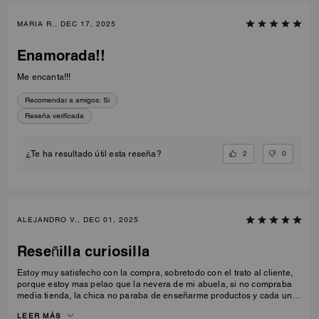
MARIA R., DEC 17, 2025
Enamorada!!
Me encanta!!!
Recomendar a amigos:
Sí
Reseña verificada
2
0
¿Te ha resultado útil esta reseña?
ALEJANDRO V., DEC 01, 2025
Reseñilla curiosilla
Estoy muy satisfecho con la compra, sobretodo con el trato al cliente,
porque estoy mas pelao que la nevera de mi abuela, si no compraba
media tienda, la chica no paraba de enseñarme productos y cada uno
mejor que el anterior, volveré.
LEER MÁS