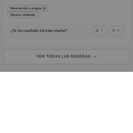
Recomendar a amigos:
Sí
Reseña verificada
1
0
¿Te ha resultado útil esta reseña?
VER TODAS LAS RESEÑAS
Mujer
/
Bolsos
/
Bolsos cruzados
...
REGISTRARSE