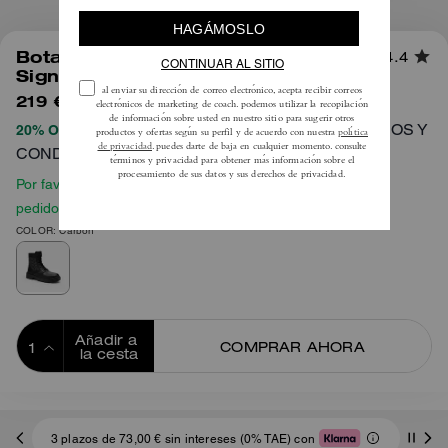
1
/
4
Bota Militar Con Jacquard
4.4
Signature
219 €
450 €
TÉRMINOS Y
20% OFF APLICADO AL PROCESAR EL PAGO
CONDICIONES COMPLETOS AQUÍ
Por favor, consulta nuestra guía de tallas antes de hacer tu
pedido
COLOR: Carbón
Añadir a 
COMPRAR AHORA
la cesta
ADDING TO
BAG
3 plazos de 73,00 € sin intereses (0% TAE) con