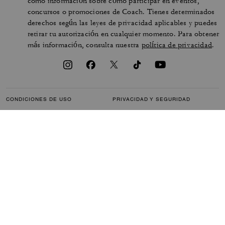
como información sobre cómo participar en eventos,
concursos o promociones de Coach. Tienes determinados
derechos según las leyes de privacidad aplicables y puedes
retirar tu autorización en cualquier momento. Para obtener
más información, consulta nuestra
política de privacidad
.
CONDICIONES DE USO
PRIVACIDAD Y SEGURIDAD
PROTECCIÓN DE MARCA
GESTIONAR COOKIES
ACCESIBILIDAD
ATENCIÓN AL CLIENTE
DECLARACIÓN DE LA
LEY DE ESCLAVITUD
SECCIÓN 172
MODERNA DEL REINO UNIDO
MAPA DEL SITIO
© 2026 COACH IP HOLDINGS LLC. COACH, EL DISEÑO DE LA “C” PROPIA
DE COACH, EL DISEÑO DE LAS ETIQUETAS Y DEL NOMBRE DE
LA MARCA COACH Y EL DISEÑO DEL CABALLO Y EL CARRUAJE DE
COACH SON MARCAS COMERCIALES REGISTRADAS DE COACH IP
HOLDINGS LLC.