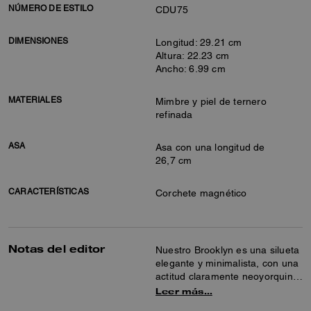
NÚMERO DE ESTILO
CDU75
DIMENSIONES
Longitud: 29.21 cm
Altura: 22.23 cm
Ancho: 6.99 cm
MATERIALES
Mimbre y piel de ternero
refinada
ASA
Asa con una longitud de
26,7 cm
CARACTERÍSTICAS
Corchete magnético
Notas del editor
Nuestro Brooklyn es una silueta
elegante y minimalista, con una
actitud claramente neoyorquina.
Este bolso hobo de tamaño
Leer más…
pequeño está confeccionado en