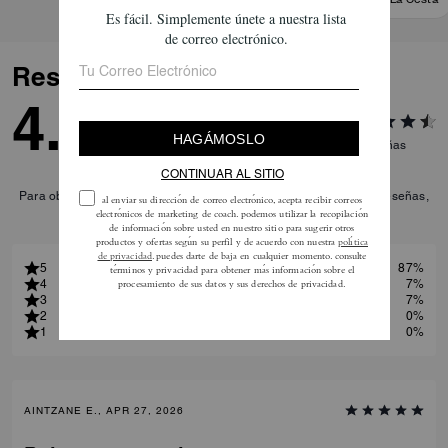
Añadir A La Cesta
Añadir A La Cesta
Reseñas
4.8
15
Reseñas
Para obtener más información sobre cómo verificamos nuestras reseñas,
lee más
aquí
.
5
87%
4
7%
3
7%
2
0%
1
0%
AINTZANE E., APR 27, 2026