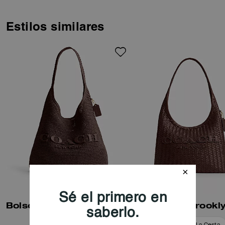
una ligera paja tejida que ofrece
una hermosa textura y se
remata con nuestro gráfico
Estilos similares
tonal de Coach. Cuenta con un
interior espacioso y un bolsillo
con cierre de botón para tener a
mano lo esencial, mientras que
su correa ancha para el hombro
y el cierre magnético facilitan su
uso.
Bolso de Hombro Brooklyn 39
Bolso Tote Brookl