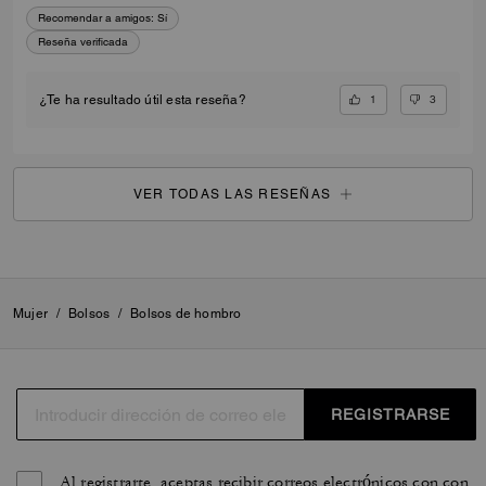
Recomendar a amigos:
Sí
Reseña verificada
1
3
¿Te ha resultado útil esta reseña?
VER TODAS LAS RESEÑAS
Mujer
/
Bolsos
/
Bolsos de hombro
REGISTRARSE
Al registrarte, aceptas recibir correos electrónicos con con