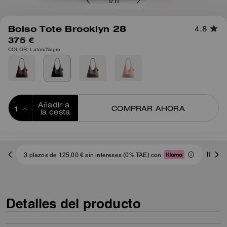
1
/
11
Bolso Tote Brooklyn 28
4.8
375 €
COLOR: Latón/Negro
Añadir a 
COMPRAR AHORA
la cesta
ADDING TO
BAG
Env
3 plazos de 125,00 € sin intereses (0% TAE) con
Detalles del producto