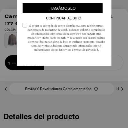
1
/
4
Camisa de Manga Larga con Botones
177 €
295 €
COLOR: Rayas marrones
Añadir a 
COMPRAR AHORA
la cesta
ADDING TO
BAG
Envíos Y Devoluciones Complementarios
Detalles del producto