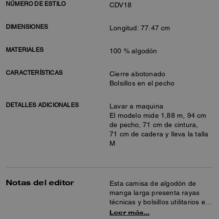
NÚMERO DE ESTILO
CDV18
DIMENSIONES
Longitud: 77.47 cm
MATERIALES
100 % algodón
CARACTERÍSTICAS
Cierre abotonado
Bolsillos en el pecho
DETALLES ADICIONALES
Lavar a maquina
El modelo mide 1,88 m, 94 cm
de pecho, 71 cm de cintura,
71 cm de cadera y lleva la talla
M
Notas del editor
Esta camisa de algodón de
manga larga presenta rayas
técnicas y bolsillos utilitarios en
el pecho con corchetes. El estilo
Leer más…