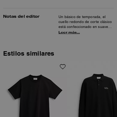
Notas del editor
Un básico de temporada, el
cuello redondo de corte clásico
está confeccionado en suave
algodón. El estilo deportivo se
Leer más…
completa con una inserción en
V de inspiración atlética, un
ribete en forma de banda y
nuestra insignia Coach para
Estilos similares
darle un toque clásico.