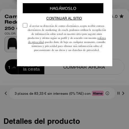
1
/
6
Camiseta Esencial Cuello
5.0
Redondo
250 €
COLOR: Negro
Añadir a 
COMPRAR AHORA
la cesta
ADDING TO
BAG
3 plazos de 83,33 € sin intereses (0% TAE) con
Detalles del producto