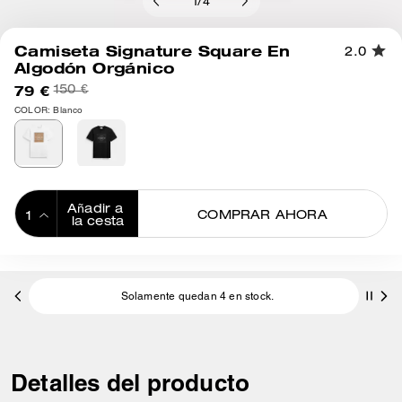
1
/
4
Camiseta Signature Square En
2.0
Algodón Orgánico
79 €
150 €
COLOR: Blanco
Añadir a 
COMPRAR AHORA
la cesta
ADDING TO
BAG
Solamente quedan 4 en stock.
E
Detalles del producto